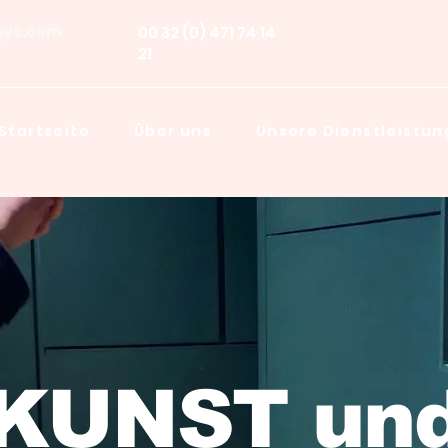
eys.com
00 32 (0) 471 74 14
21
Startseite
Über uns
Unsere Dienstleistu
KUNST un