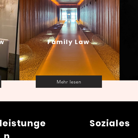
aw
Family Law
Mehr lesen
leistunge
Soziales
n