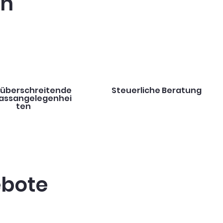
en
überschreitende
Steuerliche Beratung
assangelegenhei
ten
ebote