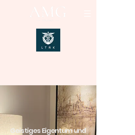
Legal Representatives
of LCCI
Geistiges Eigentum und