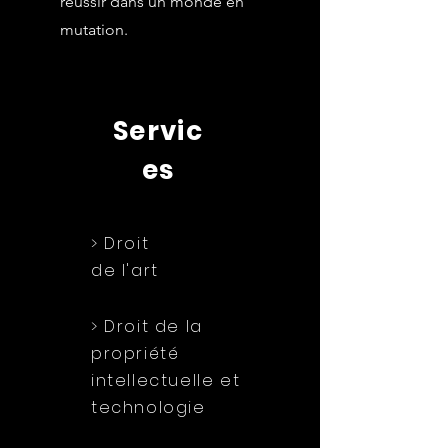
réussir dans un monde en
mutation.
Servic
es
> Droit
de l'art
> Droit de la
propriété
intellectuelle et
technologie