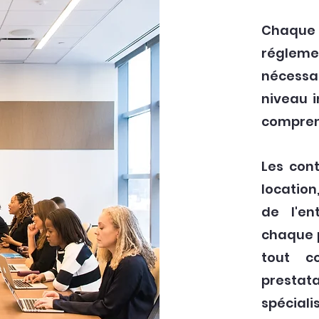
Chaqu
réglem
nécess
niveau i
compren
Les cont
location
de l'en
chaque p
tout c
prestat
spéciali