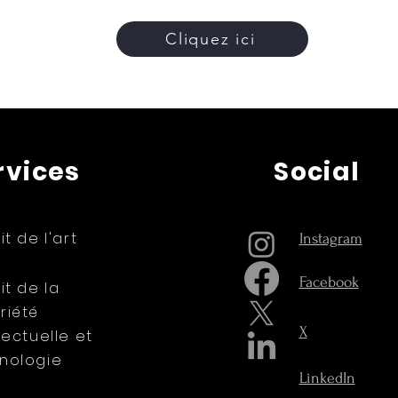
Cliquez ici
rvices
Social
it de l'art
Instagram
Facebook
it de la
riété
X
lectuelle et
nologie
LinkedIn