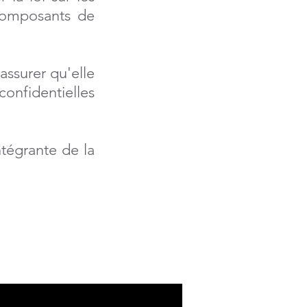
composants de
assurer qu'elle
nfidentielles
intégrante de la
rises locales ?