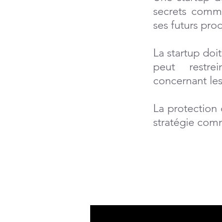
secrets comme
ses futurs prod
La startup doi
peut restrei
concernant les
La protection d
stratégie comm
Quels sont les