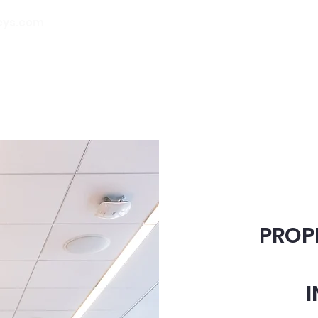
eys.com
00 32 (0) 471 74 14
21
Accueil
À propos de nous
Nos
PROPR
I