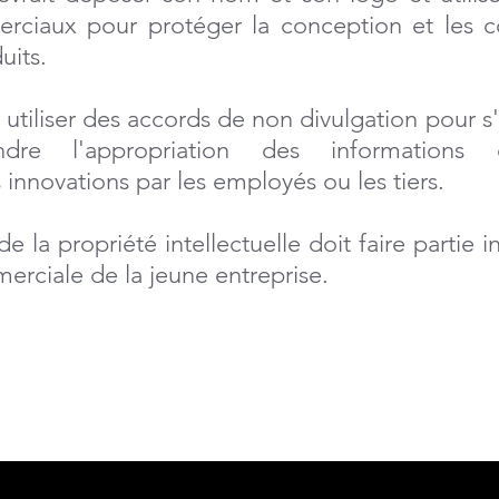
rciaux pour protéger la conception et les 
uits.
t utiliser des accords de non divulgation pour s'
ndre l'appropriation des informations co
 innovations par les employés ou les tiers.
e la propriété intellectuelle doit faire partie 
erciale de la jeune entreprise.
 besoins les plus importants des entrep